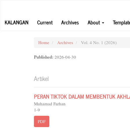
Main
Navigation
Main
KALANGAN
Current
Archives
About
Templat
Content
Sidebar
Home
Archives
Vol. 4 No. 1 (2026)
Published:
2026-04-30
Artikel
PERAN TIKTOK DALAM MEMBENTUK AKHLA
Muhamad Farhan
1-9
PDF